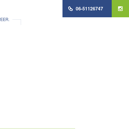
06-51126747
EER.