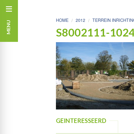
HOME
2012
TERREIN INRICHTI
MENU
S8002111-102
GEINTERESSEERD