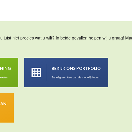
u juist niet precies wat u wilt? In beide gevallen helpen wij u graag! 
ENING
BEKIJK ONS PORTFOLIO
 kosten
En krijg een idee van de mogelijkheden
AAN