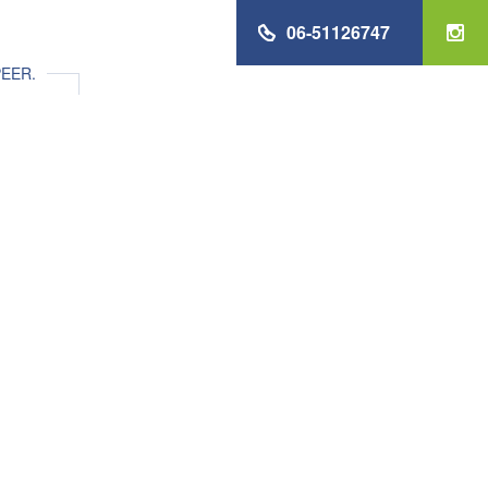
06-51126747
EER.