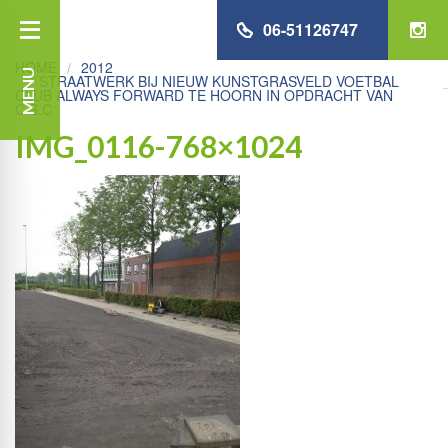
06-51126747
HOME
2012
MENU
STRAATWERK BIJ NIEUW KUNSTGRASVELD VOETBAL
CLUB ALWAYS FORWARD TE HOORN IN OPDRACHT VAN
C.S.C.
IMG_0116-768×1024