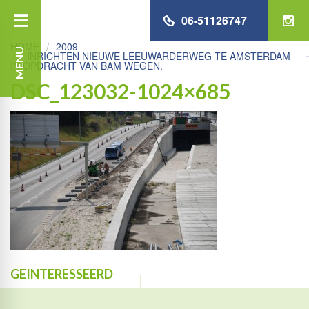
06-51126747
HOME
2009
MENU
INRICHTEN NIEUWE LEEUWARDERWEG TE AMSTERDAM
IN OPDRACHT VAN BAM WEGEN.
DSC_123032-1024×685
GEINTERESSEERD