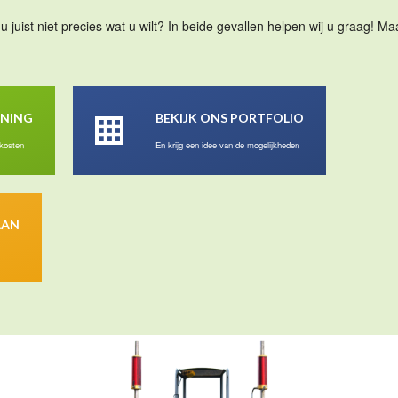
u juist niet precies wat u wilt? In beide gevallen helpen wij u graag! 
ENING
BEKIJK ONS PORTFOLIO
 kosten
En krijg een idee van de mogelijkheden
AAN