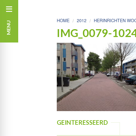
HOME
2012
HERINRICHTEN WOO
MENU
IMG_0079-102
GEINTERESSEERD