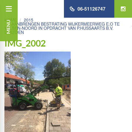
06-51126747
HOME
2015
MENU
AANBRENGEN BESTRATING WIJKERMEERWEG E.O TE
VELSEN-NOORD IN OPDRACHT VAN P.HUSSAARTS B.V.
IJMUIDEN
IMG_2002