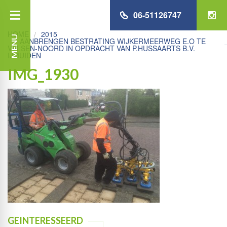
06-51126747
HOME
2015
MENU
AANBRENGEN BESTRATING WIJKERMEERWEG E.O TE
VELSEN-NOORD IN OPDRACHT VAN P.HUSSAARTS B.V.
IJMUIDEN
IMG_1930
GEINTERESSEERD