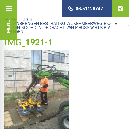
06-51126747
HOME
2015
MENU
AANBRENGEN BESTRATING WIJKERMEERWEG E.O TE
VELSEN-NOORD IN OPDRACHT VAN P.HUSSAARTS B.V.
IJMUIDEN
IMG_1921-1