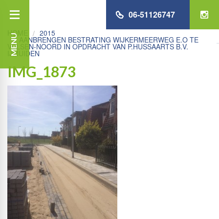
06-51126747
HOME
2015
MENU
AANBRENGEN BESTRATING WIJKERMEERWEG E.O TE
VELSEN-NOORD IN OPDRACHT VAN P.HUSSAARTS B.V.
IJMUIDEN
IMG_1873