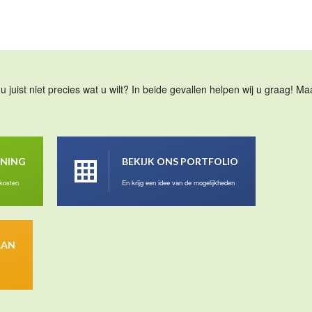
u juist niet precies wat u wilt? In beide gevallen helpen wij u graag! 
ENING
BEKIJK ONS PORTFOLIO
 kosten
En krijg een idee van de mogelijkheden
AAN