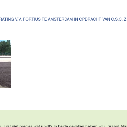
ATING V.V. FORTIUS TE AMSTERDAM IN OPDRACHT VAN C.S.C. 
u juist niet precies wat u wilt? In beide gevallen helpen wij u graag! 