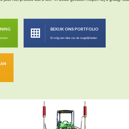
ENING
BEKIJK ONS PORTFOLIO
 kosten
En krijg een idee van de mogelijkheden
AAN