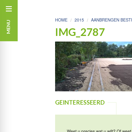
HOME
2015
AANBRENGEN BESTR
MENU
IMG_2787
GEINTERESSEERD
Weet u precies wat u wilt? Of weet 