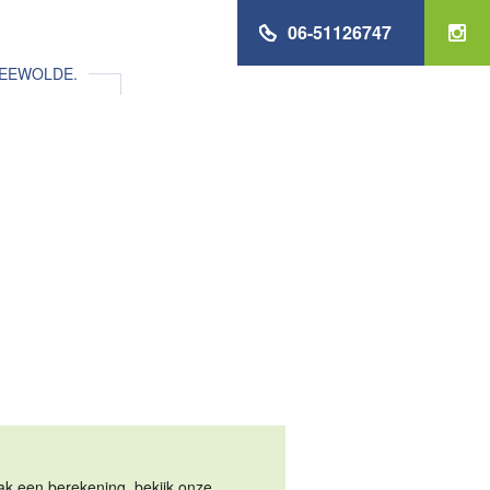
06-51126747
ZEEWOLDE.
Maak een berekening, bekijk onze