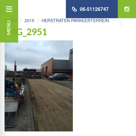
06-51126747
HOME
2015
HERSTRATEN PARKEERTERREIN
MENU
IMG_2951