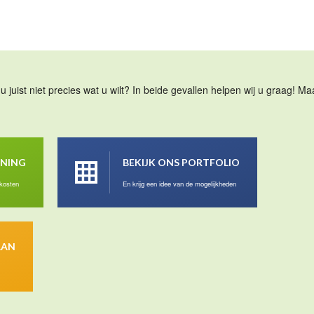
u juist niet precies wat u wilt? In beide gevallen helpen wij u graag! 
ENING
BEKIJK ONS PORTFOLIO
 kosten
En krijg een idee van de mogelijkheden
AAN