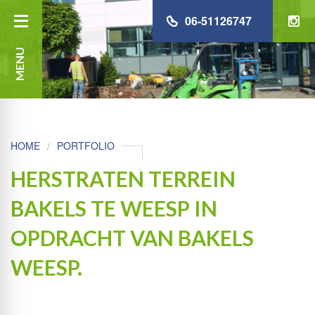
06-51126747
MENU
HOME
PORTFOLIO
HERSTRATEN TERREIN
BAKELS TE WEESP IN
OPDRACHT VAN BAKELS
WEESP.