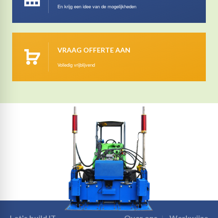
En krijg een idee van de mogelijkheden
VRAAG OFFERTE AAN
Volledig vrijblijvend
Let's build IT
Over ons
Werkwijze