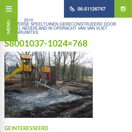
06-51126747
HOME
2010
MENU
DIVERSE SPEELTUINEN GERECONSTRUEERD DOOR
GEHEEL NEDERLAND IN OPDRACHT VAN VAN VLIET
BUITENRUIMTES.
S8001037-1024×768
GEINTERESSEERD