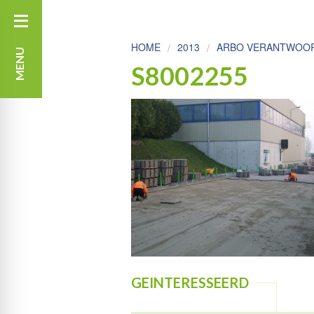
HOME
2013
ARBO VERANTWOORD
MENU
S8002255
GEINTERESSEERD