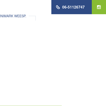
06-51126747
NIMARK WEESP.