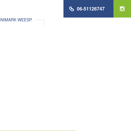
06-51126747
NIMARK WEESP.