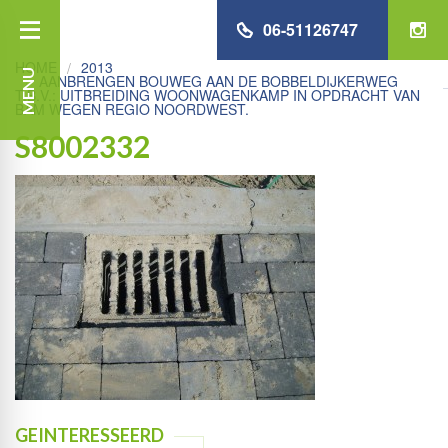
06-51126747
HOME
2013
MENU
AANBRENGEN BOUWEG AAN DE BOBBELDIJKERWEG
T.B.V.: UITBREIDING WOONWAGENKAMP IN OPDRACHT VAN
BAM WEGEN REGIO NOORDWEST.
S8002332
GEINTERESSEERD