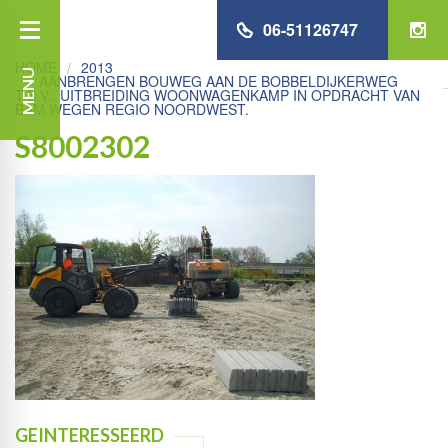
06-51126747
HOME
2013
MENU
AANBRENGEN BOUWEG AAN DE BOBBELDIJKERWEG
T.B.V.: UITBREIDING WOONWAGENKAMP IN OPDRACHT VAN
BAM WEGEN REGIO NOORDWEST.
S8002302
GEINTERESSEERD