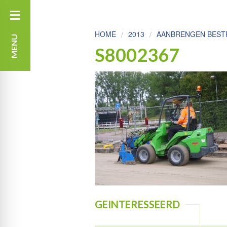
HOME
2013
AANBRENGEN BESTR
MENU
S8002367
GEINTERESSEERD