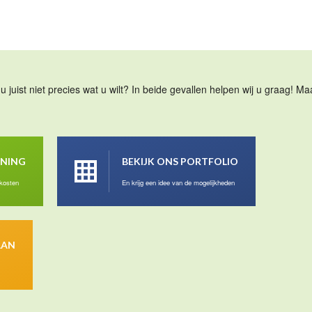
u juist niet precies wat u wilt? In beide gevallen helpen wij u graag! 
ENING
BEKIJK ONS PORTFOLIO
 kosten
En krijg een idee van de mogelijkheden
AAN