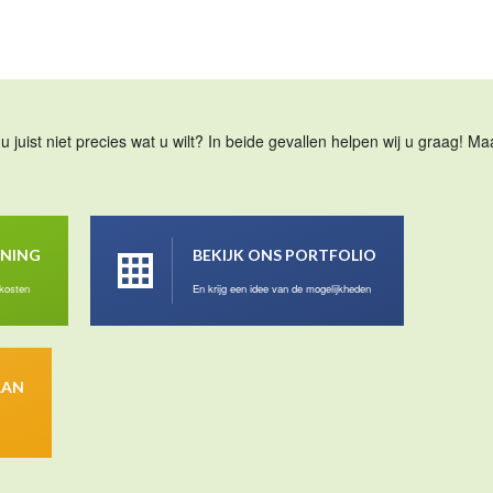
u juist niet precies wat u wilt? In beide gevallen helpen wij u graag! 
ENING
BEKIJK ONS PORTFOLIO
 kosten
En krijg een idee van de mogelijkheden
AAN