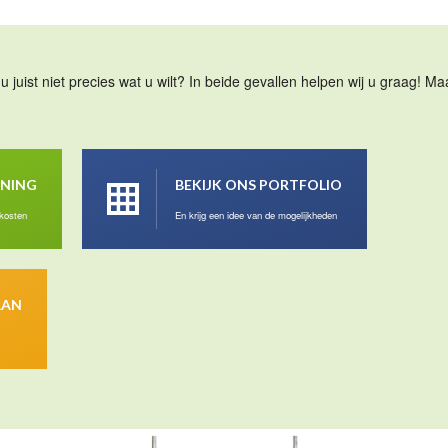
u juist niet precies wat u wilt? In beide gevallen helpen wij u graag! 
ENING
BEKIJK ONS PORTFOLIO
 kosten
En krijg een idee van de mogelijkheden
AAN