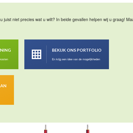
u juist niet precies wat u wilt? In beide gevallen helpen wij u graag! 
ENING
BEKIJK ONS PORTFOLIO
 kosten
En krijg een idee van de mogelijkheden
AAN