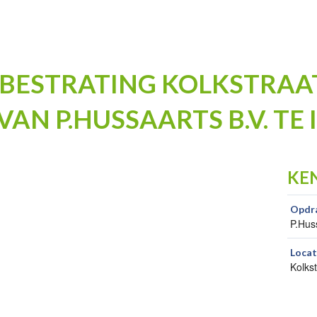
BESTRATING KOLKSTRAA
AN P.HUSSAARTS B.V. TE
KE
Opdr
P.Hus
Locat
Kolks