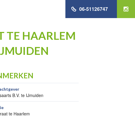
06-51126747
T TE HAARLEM
 IJMUIDEN
NMERKEN
achtgever
saarts B.V. te IJmuiden
ie
traat te Haarlem