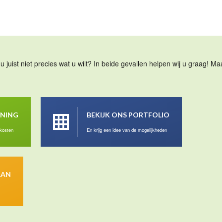
u juist niet precies wat u wilt? In beide gevallen helpen wij u graag! 
ENING
BEKIJK ONS PORTFOLIO
 kosten
En krijg een idee van de mogelijkheden
AAN