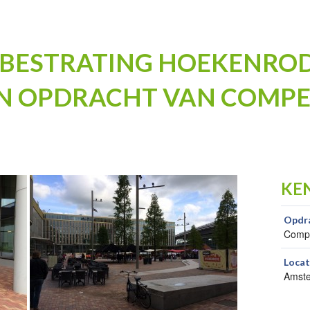
BESTRATING HOEKENRODE
 OPDRACHT VAN COMPEE
KE
Opdr
Compe
Locat
Amst