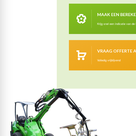
MAAK EEN BEREK
Krijg snel een indicatie van de
VRAAG OFFERTE 
Volledig vrijblijvend