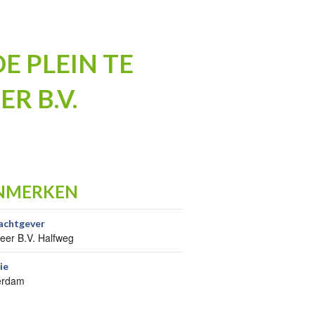
 PLEIN TE
R B.V.
NMERKEN
achtgever
er B.V. Halfweg
ie
erdam