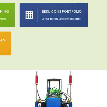
ENING
BEKIJK ONS PORTFOLIO
 kosten
En krijg een idee van de mogelijkheden
AAN