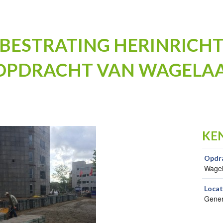
BESTRATING HERINRICHT
 OPDRACHT VAN WAGELAA
KE
Opdr
Wagel
Locat
Gener