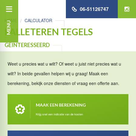
06-51126747
HOME
CALCULATOR
MENU
PALLETEREN TEGELS
GEINTERESSEERD
Weet u precies wat u wilt? Of weet u juist niet precies wat u
wilt? In beide gevallen helpen wij u graag! Maak een
berekening, bekijk onze diensten of vraag een offerte aan.
MAAK EEN BEREKENING
Krijg snel een indicatie van de kosten