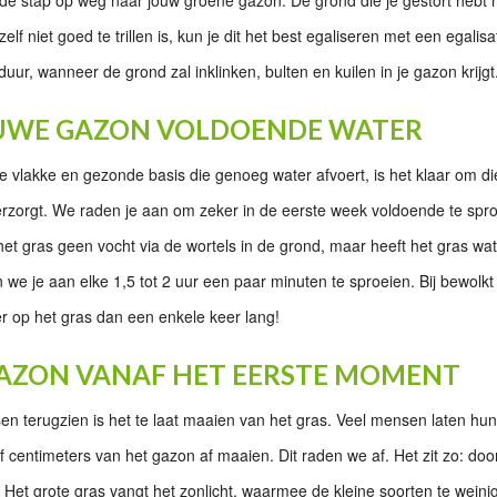
f niet goed te trillen is, kun je dit het best egaliseren met een egalis
ur, wanneer de grond zal inklinken, bulten en kuilen in je gazon krijgt
IEUWE GAZON VOLDOENDE WATER
e vlakke en gezonde basis die genoeg water afvoert, is het klaar om die m
rzorgt. We raden je aan om zeker in de eerste week voldoende te spro
 het gras geen vocht via de wortels in de grond, maar heeft het gras w
we je aan elke 1,5 tot 2 uur een paar minuten te sproeien. Bij bewolkt 
r op het gras dan een enkele keer lang!
 GAZON VANAF HET EERSTE MOMENT
sen terugzien is het te laat maaien van het gras. Veel mensen laten hu
f centimeters van het gazon af maaien. Dit raden we af. Het zit zo: doo
. Het grote gras vangt het zonlicht, waarmee de kleine soorten te weinig