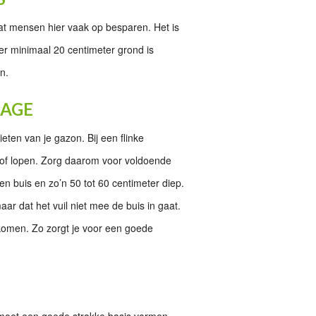
dat mensen hier vaak op besparen. Het is
 er minimaal 20 centimeter grond is
n.
NAGE
ieten van je gazon. Bij een flinke
en of lopen. Zorg daarom voor voldoende
n buis en zo’n 50 tot 60 centimeter diep.
aar dat het vuil niet mee de buis in gaat.
gekomen. Zo zorgt je voor een goede
 moet een goede strakke basis vormen