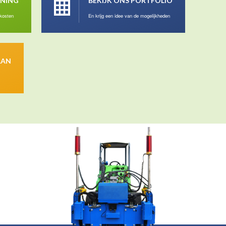
ENING
BEKIJK ONS PORTFOLIO
 kosten
En krijg een idee van de mogelijkheden
AAN