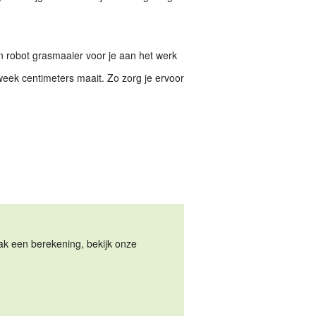
n robot grasmaaier voor je aan het werk
 week centimeters maait. Zo zorg je ervoor
Maak een berekening, bekijk onze