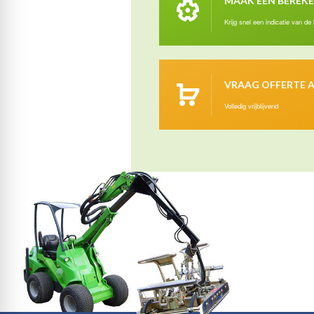
MAAK EEN BEREK
Krijg snel een indicatie van de
VRAAG OFFERTE 
Volledig vrijblijvend