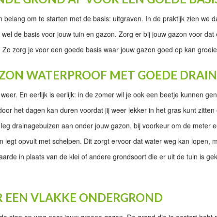
n belang om te starten met de basis: uitgraven. In de praktijk zien we 
 wel de basis voor jouw tuin en gazon. Zorg er bij jouw gazon voor dat
er. Zo zorg je voor een goede basis waar jouw gazon goed op kan groeie
GAZON WATERPROOF MET GOEDE DRAI
weer. En eerlijk is eerlijk: in de zomer wil je ook een beetje kunnen gen
door het dagen kan duren voordat jij weer lekker in het gras kunt zitt
 leg drainagebuizen aan onder jouw gazon, bij voorkeur om de meter ee
in legt opvult met schelpen. Dit zorgt ervoor dat water weg kan lopen, m
aarde in plaats van de klei of andere grondsoort die er uit de tuin is 
OOR EEN VLAKKE ONDERGROND
nde stap op weg naar jouw groene gazon. De grond die je gestort hebt