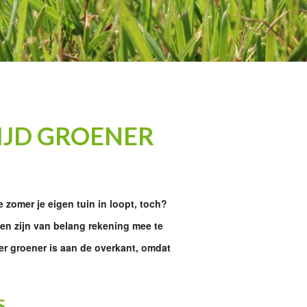
IJD GROENER
e zomer je eigen tuin in loopt, toch?
ken zijn van belang rekening mee te
eer groener is aan de overkant, omdat
S