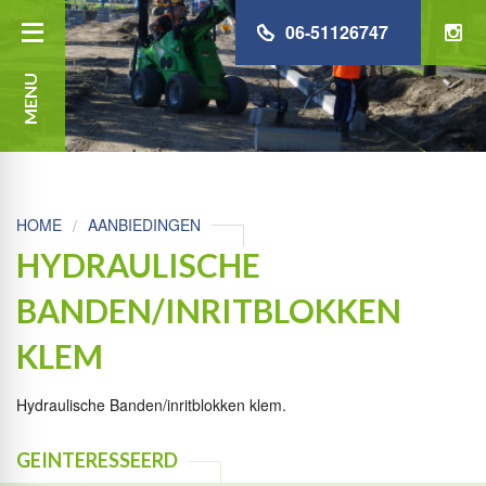
06-51126747
MENU
HOME
AANBIEDINGEN
HYDRAULISCHE
BANDEN/INRITBLOKKEN
KLEM
Hydraulische Banden/inritblokken klem.
GEINTERESSEERD