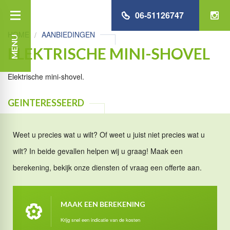
06-51126747
HOME
AANBIEDINGEN
MENU
ELEKTRISCHE MINI-SHOVEL
Elektrische mini-shovel.
GEINTERESSEERD
Weet u precies wat u wilt? Of weet u juist niet precies wat u
wilt? In beide gevallen helpen wij u graag! Maak een
berekening, bekijk onze diensten of vraag een offerte aan.
MAAK EEN BEREKENING
Krijg snel een indicatie van de kosten